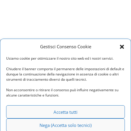
Home
Privacy Policy
Cookie Policy
Contatti
Gestisci Consenso Cookie
Usiamo cookie per ottimizzare il nostro sito web ed i nostri servizi.
Studio Lomonaco
– P. iva 10801830588
Telefono: 06.37501164 – 06.3729346
Chiudere il banner comporta il permanere delle impostazioni di default e
dunque la continuazione della navigazione in assenza di cookie o altri
E-mail:
info@studiolomonaco.com
strumenti di tracciamento diversi da quelli tecnici.
Pec: studiolomonaco@epec.it
Non acconsentire o ritirare il consenso può influire negativamente su
alcune caratteristiche e funzioni.
Roma
Via Pasquale Leonardi Cattolica, 6 –
Accetta tutti
00195
Milano
Nega (Accetta solo tecnici)
Via Francesco Arese, 7 – 20159