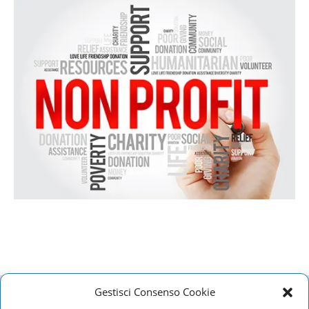
Home
Privacy Policy
Cookie Policy
Contatti
Gestisci Consenso Cookie