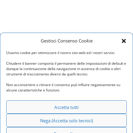
Home
Privacy Policy
Cookie Policy
Contatti
Gestisci Consenso Cookie
Usiamo cookie per ottimizzare il nostro sito web ed i nostri servizi.
Studio Lomonaco
– P. iva 10801830588
Telefono: 06.37501164 – 06.3729346
Chiudere il banner comporta il permanere delle impostazioni di default e
dunque la continuazione della navigazione in assenza di cookie o altri
E-mail:
info@studiolomonaco.com
strumenti di tracciamento diversi da quelli tecnici.
Pec: studiolomonaco@epec.it
Non acconsentire o ritirare il consenso può influire negativamente su
alcune caratteristiche e funzioni.
Roma
Via Pasquale Leonardi Cattolica, 6 –
Accetta tutti
00195
Milano
Nega (Accetta solo tecnici)
Via Francesco Arese, 7 – 20159